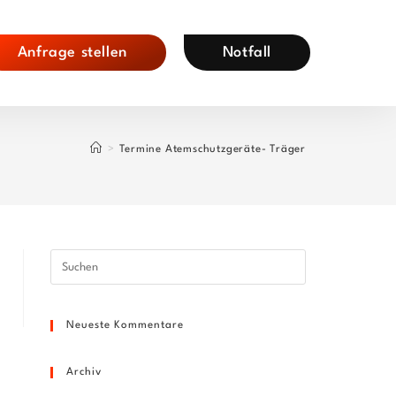
Anfrage stellen
Notfall
>
Termine Atemschutzgeräte- Träger
Press
Escape
to
Neueste Kommentare
close
the
search
Archiv
panel.