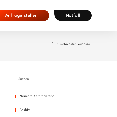
Anfrage stellen
Notfall
>
Schwester Vanessa
Press
Escape
to
Neueste Kommentare
close
the
search
Archiv
panel.