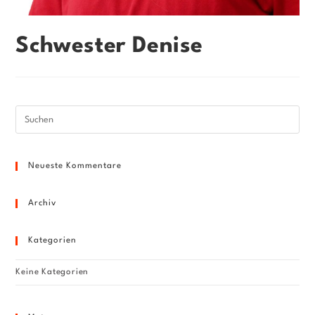
Schwester Denise
Pre
Esc
to
Neueste Kommentare
clo
the
sea
Archiv
pan
Kategorien
Keine Kategorien