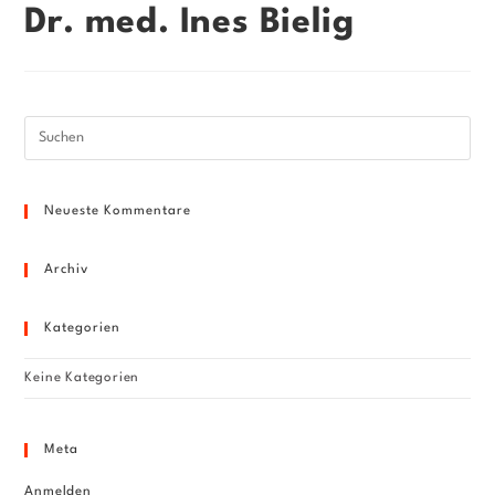
Dr. med. Ines Bielig
Pre
Esc
to
Neueste Kommentare
clo
the
sea
Archiv
pan
Kategorien
Keine Kategorien
Meta
Anmelden