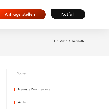
Anfrage stellen
Notfall
>
Anne Kubernath
Press
Escape
to
Neueste Kommentare
close
the
search
Archiv
panel.