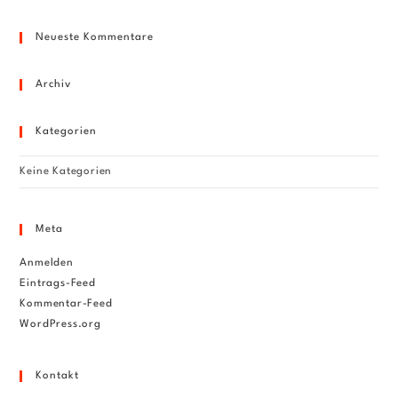
to
Neueste Kommentare
clo
the
sea
Archiv
pan
Kategorien
Keine Kategorien
Meta
Anmelden
Eintrags-Feed
Kommentar-Feed
WordPress.org
Kontakt