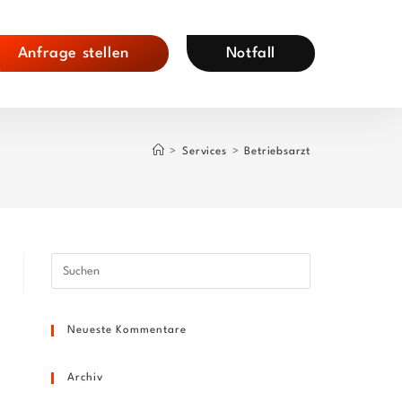
Anfrage stellen
Notfall
>
Services
>
Betriebsarzt
Press
Escape
to
Neueste Kommentare
close
the
search
Archiv
panel.